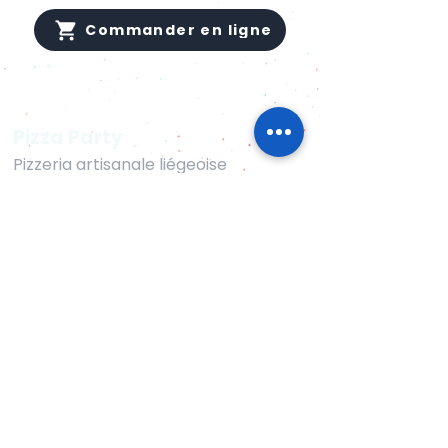
Commander en ligne
Pizza Party
Pizzeria artisanale liégeoise
spécialisée dans les platines pizza.
Newsletter
Inscrivez-vous pour recevoir nos
offres spéciales
Addresse Email
Envoyer